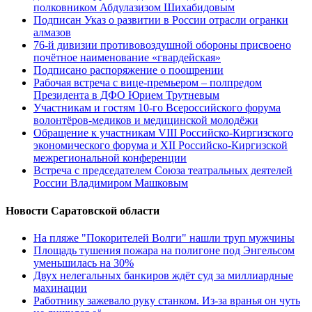
полковником Абдулазизом Шихабидовым
Подписан Указ о развитии в России отрасли огранки
алмазов
76-й дивизии противовоздушной обороны присвоено
почётное наименование «гвардейская»
Подписано распоряжение о поощрении
Рабочая встреча с вице-премьером – полпредом
Президента в ДФО Юрием Трутневым
Участникам и гостям 10-го Всероссийского форума
волонтёров-медиков и медицинской молодёжи
Обращение к участникам VIII Российско-Киргизского
экономического форума и XII Российско-Киргизской
межрегиональной конференции
Встреча с председателем Союза театральных деятелей
России Владимиром Машковым
Новости Саратовской области
На пляже "Покорителей Волги" нашли труп мужчины
Площадь тушения пожара на полигоне под Энгельсом
уменьшилась на 30%
Двух нелегальных банкиров ждёт суд за миллиардные
махинации
Работнику зажевало руку станком. Из-за вранья он чуть