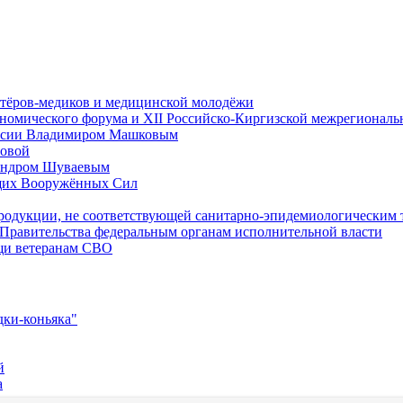
нтёров-медиков и медицинской молодёжи
ономического форума и XII Российско-Киргизской межрегионал
России Владимиром Машковым
ловой
сандром Шуваевым
ащих Вооружённых Сил
продукции, не соответствующей санитарно-эпидемиологическим
 Правительства федеральным органам исполнительной власти
щи ветеранам СВО
дки-коньяка"
й
а