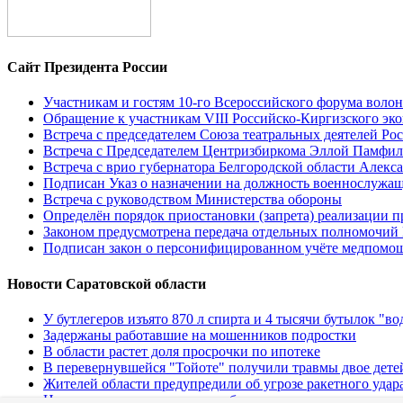
Сайт Президента России
Участникам и гостям 10-го Всероссийского форума воло
Обращение к участникам VIII Российско-Киргизского эк
Встреча с председателем Союза театральных деятелей 
Встреча с Председателем Центризбиркома Эллой Памфи
Встреча с врио губернатора Белгородской области Алек
Подписан Указ о назначении на должность военнослуж
Встреча с руководством Министерства обороны
Определён порядок приостановки (запрета) реализации 
Законом предусмотрена передача отдельных полномочий
Подписан закон о персонифицированном учёте медпомо
Новости Саратовской области
У бутлегеров изъято 870 л спирта и 4 тысячи бутылок "во
Задержаны работавшие на мошенников подростки
В области растет доля просрочки по ипотеке
В перевернувшейся "Тойоте" получили травмы двое дете
Жителей области предупредили об угрозе ракетного удар
Названы специальности с наибольшим ростом зарплат