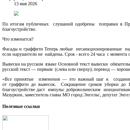
13 мая 2026
По итогам публичных слушаний одобрены поправки в Прав
благоустройстве.
Что изменится?
Фасады и граффити Теперь любые несанкционированные надп
если нарушители не найдены. Срок - всего 24 часа с момента
Вывески на русском языке Основной текст вывески обязатель
русский текст — первым (слева или сверху); перевод — хорош
«Все принятые изменения — это важный шаг к созданию
от граффити до вывесок. Сокращение сроков уборки до 
благоустройстве даст импульс добровольческим инициатива
Мазуркин, заместитель главы МО город Энгельс, депутат Энгел
Полезные ссылки