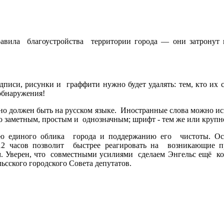
ила благоустройства территории города — они затронут 
иси, рисунки и граффити нужно будет удалять: тем, кто их с
 обнаружения!
но должен быть на русском языке. Иностранные слова можно ис
о заметным, простым и однозначным; шрифт - тем же или крупне
 единого облика города и поддержанию его чистоты. Ос
12 часов позволит быстрее реагировать на возникающие 
м. Уверен, что совместными усилиями сделаем Энгельс ещё ко
ьсского городского Совета депутатов.